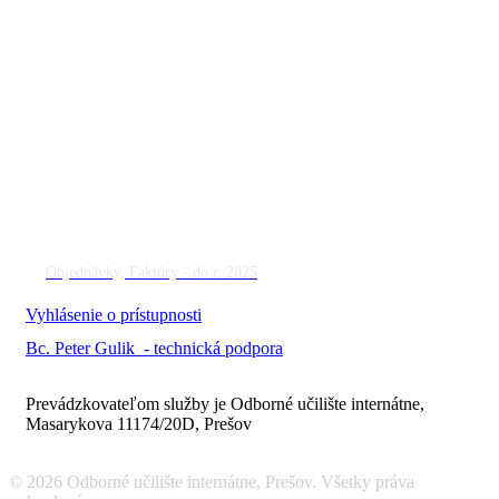
Objednávky, Faktúry - do r. 2025
Vyhlásenie o prístupnosti
Bc. Peter Gulik - technická podpora
Prevádzkovateľom služby je Odborné učilište internátne,
Masarykova 11174/20D, Prešov
© 2026 Odborné učilište internátne, Prešov. Všetky práva