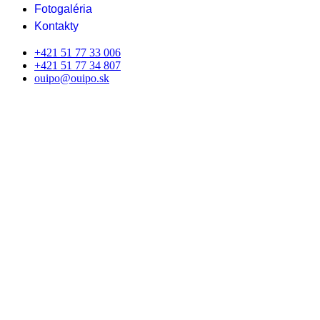
Fotogaléria
Kontakty
+421 51 77 33 006
+421 51 77 34 807
ouipo@ouipo.sk