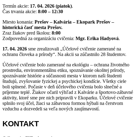
Termín akcie:
17. 04. 2026 (piatok)
.
Čas trvania akcie:
8:00 – 12:30
Miesto konania:
Prešov – Kalvária – Ekopark Prešov –
historická časť mesta Prešov.
Zraz žiakov pred školou:
8:00
Zodpovedná za organizáciu cvičenia:
Mgr. Erika Hadyová
.
17. 04. 2026
sme zrealizovali „Účelové cvičenie zamerané na
ochranu človeka a prírody“. Na akcii sa zúčastnilo 28 študentov.
Účelové cvičenie bolo zamerané na ekológiu – ochrana životného
prostredia, environmentálnu etiku, spoznávanie okolitej prírody,
spoznávanie histórie a súčasnosti mesta v ktorom naši študenti
študujú, zvyšovanie fyzickej a psychickej kondície. Všetky ciele
boli splnené. Počasie v deň účelového cvičenia bolo slnečné a
príjemne teplé. Žiakov očaril výhľad z Kalvárie a športovo-zábavné
aktivity, ktoré sme pre nich pripravili v Ekoparku. Účelové cvičenie
splnilo svoj účel, žiaci sa zábavnou formou hýbali na čerstvom
vzduchu a dozvedeli sa veľa nových zaujímavostí.
KONTAKT