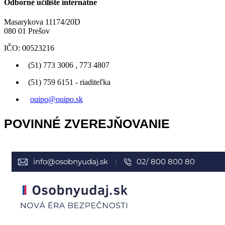
Odborné učilište internátne
Masarykova 11174/20D
080 01 Prešov
IČO: 00523216
(51) 773 3006 , 773 4807
(51) 759 6151 - riaditeľka
ouipo@ouipo.sk
POVINNÉ ZVEREJŇOVANIE