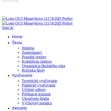
vyhradené.
Tvorba stránok
KRIŽAN ENTERPRISES s.r.o.
| Redakčný
Systém: Joomla 5
Sign In
Home
Škola
História
Zamestnanci
Poradné orgány
Kolektívna zmluva
Organizácia školského roka
Ročenka školy
Vyučovanie
Teoretické vyučovanie
Praktické vyučovanie
Učebné odbory
Prijímacie konanie
Ukončenie štúdia
Výchovný poradca
Aktuality