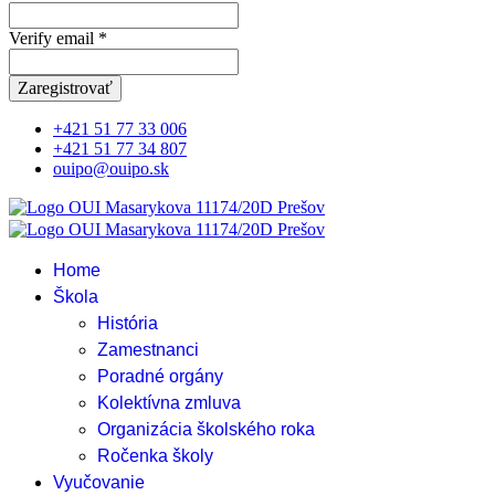
Verify email *
Zaregistrovať
+421 51 77 33 006
+421 51 77 34 807
ouipo@ouipo.sk
Home
Škola
História
Zamestnanci
Poradné orgány
Kolektívna zmluva
Organizácia školského roka
Ročenka školy
Vyučovanie